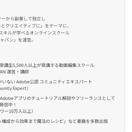
ターから副業して独立し
っとクリエイティブに」をテーマに、
集スキルが学べるオンラインスクール
ジャパン」を運営。
受講生5,500人以上が受講する動画編集スクール
APAN 運営・講師
かいない Adobe公認 コミュニティエキスパート
nity Expert）
は、Adobeアプリのチュートリアル解説やフリーランスとして
発信中！​
ロワー10万人以上）
e Pro 構成から効果まで魔法のレシピ」など書籍を多数出版