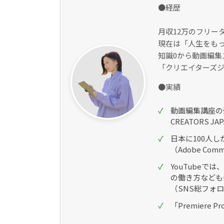
●経歴
月収12万のフリー
現在は「人生をも
知識0から動画編
「クリエイターズ
●実績
動画編集講座の
CREATORS J
日本に100人し
（Adobe Commu
YouTubeで
の働き方なども
（SNS総フォ
「Premier